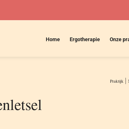
Home
Ergotherapie
Onze pra
Ergotherap
Praktijk
enletsel